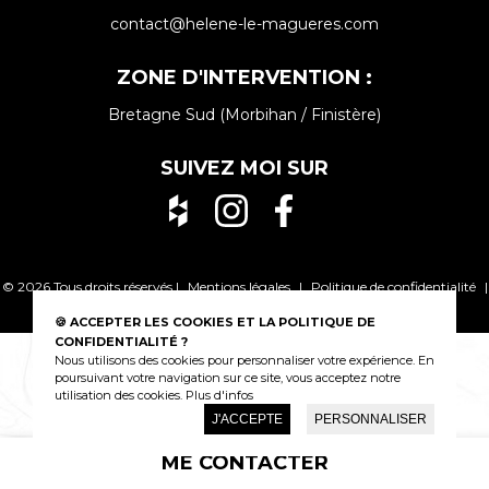
contact@helene-le-magueres.com
ZONE D'INTERVENTION :
Bretagne Sud (Morbihan / Finistère)
SUIVEZ MOI SUR
© 2026 Tous droits réservés |
Mentions légales
|
Politique de confidentialité
|
Beeview, agence web à Vannes
🍪 ACCEPTER LES COOKIES ET LA POLITIQUE DE
CONFIDENTIALITÉ ?
Nous utilisons des cookies pour personnaliser votre expérience. En
poursuivant votre navigation sur ce site, vous acceptez notre
utilisation des cookies.
Plus d'infos
J'ACCEPTE
PERSONNALISER
ME CONTACTER