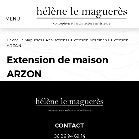
MENU
Hélène Le Maguerès
>
Réalisations
>
Extension Morbihan
> Extension
ARZON
Extension de maison
ARZON
CONTACT
06 86 94 69 14