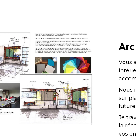
Arc
Vous a
intéri
accom
Nous 
sur pl
future
Je tra
la réc
vos en