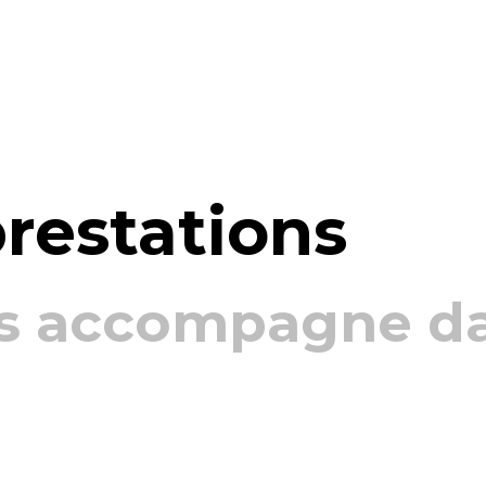
restations
s accompagne da