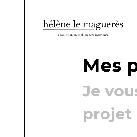
Mes p
Je vou
projet