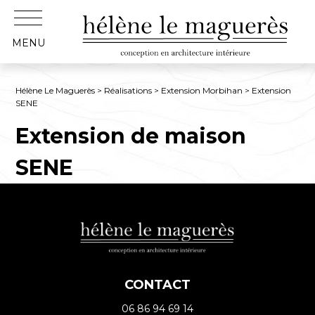
MENU
Hélène Le Maguerès
>
Réalisations
>
Extension Morbihan
> Extension
SENE
Extension de maison
SENE
CONTACT
06 86 94 69 14