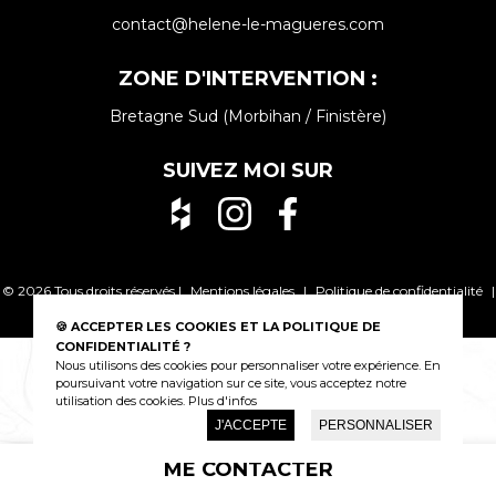
contact@helene-le-magueres.com
ZONE D'INTERVENTION :
Bretagne Sud (Morbihan / Finistère)
SUIVEZ MOI SUR
© 2026 Tous droits réservés |
Mentions légales
|
Politique de confidentialité
|
Beeview, agence web à Vannes
🍪 ACCEPTER LES COOKIES ET LA POLITIQUE DE
CONFIDENTIALITÉ ?
Nous utilisons des cookies pour personnaliser votre expérience. En
poursuivant votre navigation sur ce site, vous acceptez notre
utilisation des cookies.
Plus d'infos
J'ACCEPTE
PERSONNALISER
ME CONTACTER