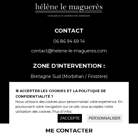
CONTACT
06 86 94 69 14
contact@helene-le-magueres.com
ZONE D'INTERVENTION :
Bretagne Sud (Morbihan / Finistère)
SUIVEZ MOI SUR
🍪 ACCEPTER LES COOKIES ET LA POLITIQUE DE
CONFIDENTIALITÉ ?
Nous utilisons des cookies pour personnaliser votre expérience. En
poursuivant votre navigation sur ce site, vous acceptez notre
utilisation des cookies.
Plus d'infos
J'ACCEPTE
PERSONNALISER
© 2026 Tous droits réservés |
Mentions légales
|
Politique de confidentialité
|
ME CONTACTER
Beeview, agence web à Vannes